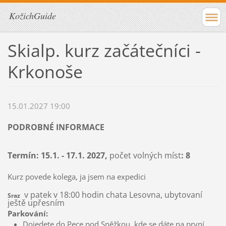
KožichGuide
Skialp. kurz začátečníci -
Krkonoše
15.01.2027 19:00
PODROBNÉ INFORMACE
Termín: 15
.1. - 17.1. 2027,
počet volných míst
: 8
Kurz povede kolega, ja jsem na expedici
v patek v 18:00 hodin chata Lesovna, ubytovaní
Sraz
ještě upřesním
Parkování:
Dojedete do Pece pod Sněžkou, kde se dáte na první