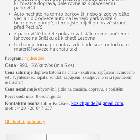
křižovatce doprava, dále rovně až k placenému
parkovišti
Auto necháte na tomto parkovišti nebo si zde vyložíte
věci a řidič odveze auto na levnější parkoviště k
benzínové pumpě, kterou jste míjeli po pravé straně
před Pecí p/S
Z parkoviště budete pokračovat stále rovně směrem k
lanovce na Sněžku až k chatě Lesovna
U chaty je točna pro auta a zde bude sraz, odtud nám
materiál odveze na chatu taxi
Program:
najdete zde
Cena
4990,- Kč/kurz/os (min 6 os)
Cena zahrnuje
doprava batohů na chatu - skútrem, zapůjčení lavinového
setu (vyhledávač, lopata, sonda), zapůjčení skialpového setu (partnerem
je Fischer)
Cena nezahrnuje
ubytování, jidlo na chatách, dopravu, a pojištění
Počet osob
max. 8 osob/1guida
Kontaktní osoba
kozichguide7@gmail.com
Libor Kožíšek,
,
mob.:+420 728 047 637
Obchodní podmínky