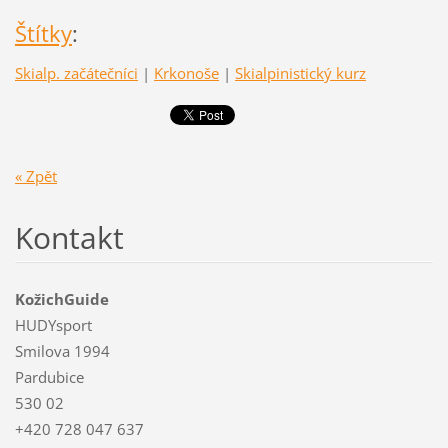
Štítky
:
Skialp. začátečníci
|
Krkonoše
|
Skialpinistický kurz
« Zpět
Kontakt
KožichGuide
HUDYsport
Smilova 1994
Pardubice
530 02
+420 728 047 637