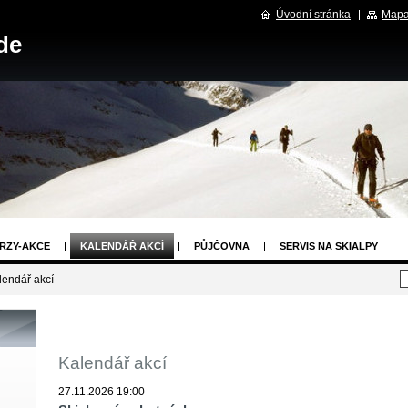
Úvodní stránka
Mapa
de
RZY-AKCE
KALENDÁŘ AKCÍ
PŮJČOVNA
SERVIS NA SKIALPY
E
ODKAZY
OBCHODNÍ PODMÍNKY
lendář akcí
Kalendář akcí
27.11.2026 19:00