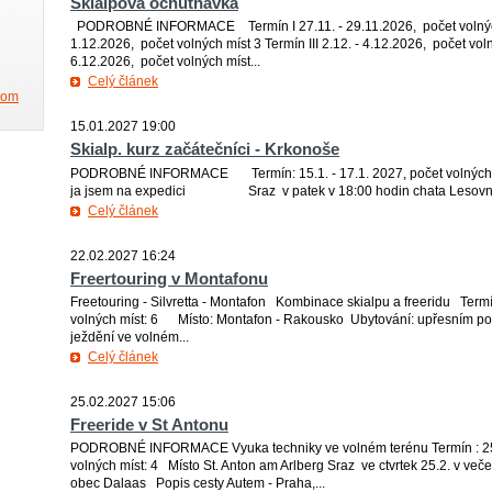
Skialpová ochutnávka
PODROBNÉ INFORMACE Termín I 27.11. - 29.11.2026, počet volných m
1.12.2026, počet volných míst 3 Termín III 2.12. - 4.12.2026, počet voln
6.12.2026, počet volných míst...
Celý článek
.com
15.01.2027 19:00
Skialp. kurz začátečníci - Krkonoše
PODROBNÉ INFORMACE Termín: 15.1. - 17.1. 2027, počet volných m
ja jsem na expedici Sraz v patek v 18:00 hodin chata Lesovna, 
Celý článek
22.02.2027 16:24
Freertouring v Montafonu
Freetouring - Silvretta - Montafon Kombinace skialpu a freeridu Termí
volných míst: 6 Místo: Montafon - Rakousko Ubytování: upřesním p
ježdění ve volném...
Celý článek
25.02.2027 15:06
Freeride v St Antonu
PODROBNÉ INFORMACE Vyuka techniky ve volném terénu Termín : 25.2
volných míst: 4 Místo St. Anton am Arlberg Sraz ve ctvrtek 25.2. v veče
obec Dalaas Popis cesty Autem - Praha,...