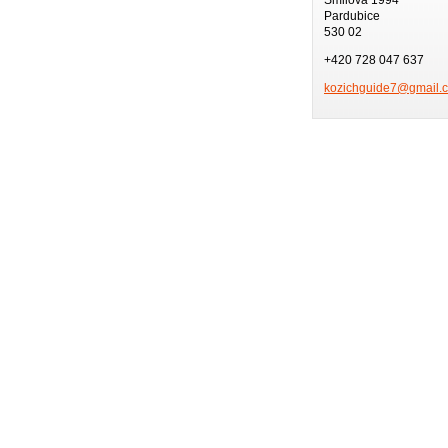
Pardubice
530 02
+420 728 047 637
kozichgu
ide7@gma
il