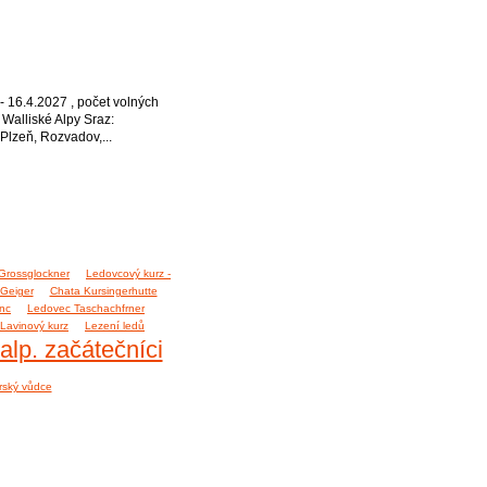
16.4.2027 , počet volných
, Walliské Alpy Sraz:
Plzeň, Rozvadov,...
Grossglockner
Ledovcový kurz -
 Geiger
Chata Kursingerhutte
nc
Ledovec Taschachfrner
Lavinový kurz
Lezení ledů
alp. začátečníci
rský vůdce