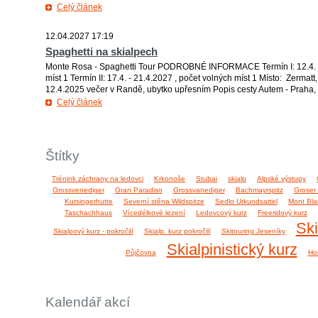
Celý článek
12.04.2027 17:19
Spaghetti na skialpech
Monte Rosa - Spaghetti Tour PODROBNÉ INFORMACE Termín I: 12.4. - 
míst 1 Termín II: 17.4. - 21.4.2027 , počet volných míst 1 Místo: Zermatt
12.4.2025 večer v Randě, ubytko upřesním Popis cesty Autem - Praha, 
Celý článek
Štítky
Trénink záchrany na ledovci
Krkonoše
Stubai
skialp
Alpské výstupy
Grossvenediger
Gran Paradiso
Grossvanediger
Bachmayrspitz
Groser
Kursingerhutte
Severní stěna Wildspitze
Sedlo Urkundsattel
Mont Bla
Taschachhaus
Vícedélkové lezení
Ledovcový kurz
Freeridový kurz
Ski
Skialpový kurz - pokročilí
Skialp. kurz pokročilí
Skitouring Jeseníky
Skialpinistický kurz
Půjčovna
Ho
Kalendář akcí