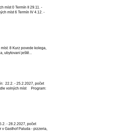
íst 0 Termín II 29.11. -
ých míst 6 Termín IV 4.12. -
íst: 8 Kurz povede kolega,
ubytovaní ještě...
n: 22.2. - 25.2.2027, počet
odle volných míst Program:
. - 28.2.2027, počet
r v Gasthof Paluda - pizzeria,