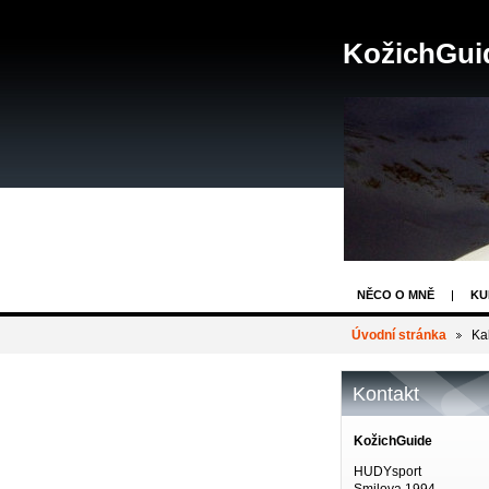
KožichGui
NĚCO O MNĚ
KU
ABSOLVOVANÉ AKC
Úvodní stránka
Ka
Kontakt
KožichGuide
HUDYsport
Smilova 1994