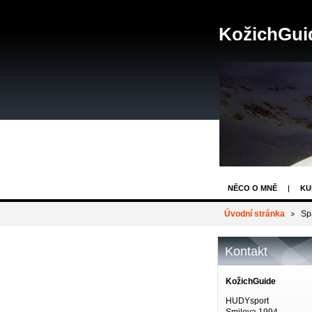
KožichGui
NĚCO O MNĚ
KU
ABSOLVOVANÉ AKC
Úvodní stránka
Sp
Kontakt
KožichGuide
HUDYsport
Smilova 1994