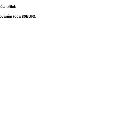
ů a přileb
ytováním (cca 80EUR),