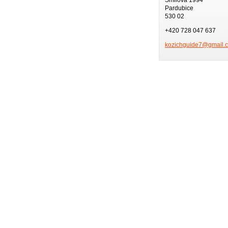
Pardubice
530 02
+420 728 047 637
kozichgu
ide7@gma
il