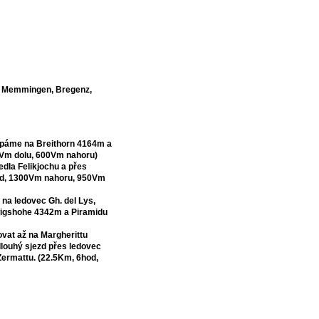
v, Memmingen, Bregenz,
upáme na Breithorn 4164m a
0Vm dolu, 600Vm nahoru)
dla Felikjochu a přes
od, 1300Vm nahoru, 950Vm
na ledovec Gh. del Lys,
wigshohe 4342m a Piramidu
vat až na Margherittu
louhý sjezd přes ledovec
ermattu. (22.5Km, 6hod,