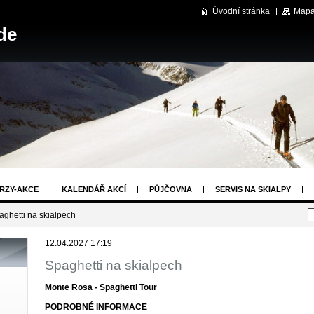
Úvodní stránka
Mapa
de
RZY-AKCE
KALENDÁŘ AKCÍ
PŮJČOVNA
SERVIS NA SKIALPY
E
ODKAZY
OBCHODNÍ PODMÍNKY
aghetti na skialpech
12.04.2027 17:19
Spaghetti na skialpech
Monte Rosa - Spaghetti Tour
PODROBNÉ INFORMACE