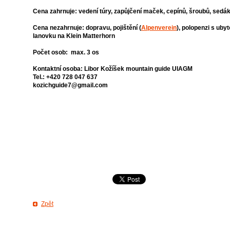
Cena zahrnuje: vedení túry, zapůjčení maček, cepínů, šroubů, sedák
Cena nezahrnuje: dopravu, pojištění (
Alpenverein
), polopenzi s ub
lanovku na Klein Matterhorn
Počet osob: max. 3 os
Kontaktní osoba: Libor Kožíšek mountain guide UIAGM
Tel.: +420 728 047 637
kozichguide7@gmail.com
Zpět