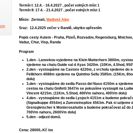
Termín I: 12.4. - 16.4.2027 , počet volných míst 1
Termín II: 17.4. - 21.4.2027 , počet volných míst 1
Místo: Zermatt,
Walliské Alpy
.com
Sraz: 12.4.2025 večer v Randě, ubytko upřesním
Popis cesty Autem - Praha, Plzeň, Rozvadov, Regensburg, Mnicho
Vaduz, Chur, Visp, Randa
Program
1.den - Lanovkou vyjedeme na Klein Matterhorn 3800m, vysto
sjedeme na chatu Guide val d Ayas 3420m. (10Km, 4.5hod, 95
2.den - vystoupáme na Castore 4220m, z vrcholu sjedeme do se
Felikhorn 4088m sjedeme na Quintino Sellu 3585m. (15Km, 8h
dolu)
3.den - vystoupáme do sedla Passo del Naso 4150m a sjedeme 
cestou na chatu Gnifetti 3647m se pokusíme vystoupit na Lud
Vincent 4215m. (11Km, 5.5hod, 400Vm nahoru, 400Vm dolu)
4.den - vystoupáme do sedla Lysjoch 4151m a budeme pokračo
(Signalkuppe 4554m) a Zumsteinspitze 4563m. Pak si uzijeme d
Grenzgletscher k Monterosahutte a budeme pokračovat až do Z
700Vm nahoru, 2600Vm dolu)
5.den - odjezd domů.
Cena: 28000,-Kč /os