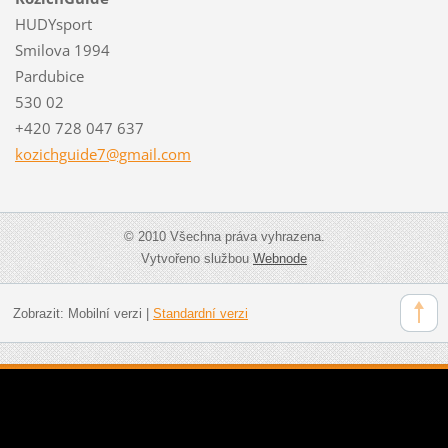
HUDYsport
Smilova 1994
Pardubice
530 02
+420 728 047 637
kozichgu
ide7@gma
il.com
© 2010 Všechna práva vyhrazena.
Vytvořeno službou
Webnode
Zobrazit:
Mobilní verzi
|
Standardní verzi