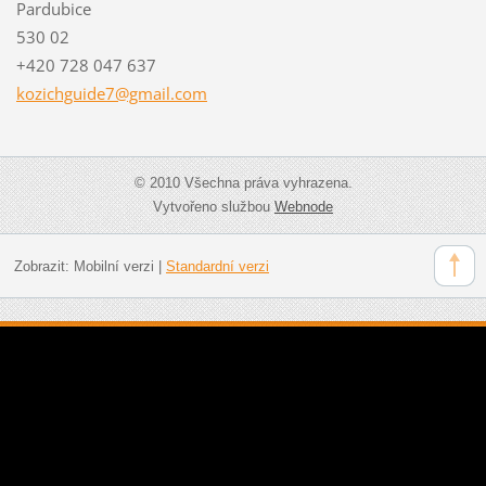
Pardubice
530 02
+420 728 047 637
kozichgu
ide7@gma
il.com
© 2010 Všechna práva vyhrazena.
Vytvořeno službou
Webnode
Zobrazit:
Mobilní verzi
|
Standardní verzi