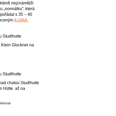
obně nejznámější
u „normálku“, která
pořádat s 35 – 40
noceným
II.UIAA
.
u Studlhutte
 Klein Glockner na
u Studlhutte
ad chatou Studlhutte
n Hütte až na
ušenosti