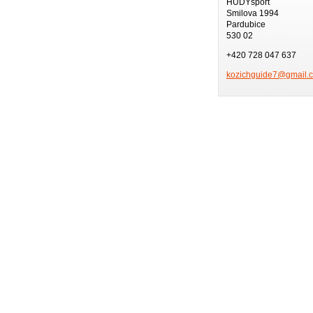
HUDYsport
Smilova 1994
Pardubice
530 02
+420 728 047 637
kozichgu
ide7@gma
il