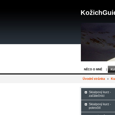
KožichGui
NĚCO O MNĚ
KU
ABSOLVOVANÉ AKC
Úvodní stránka
Ku
Skialpový kurz -
začátečníci
Skialpový kurz -
pokročilí