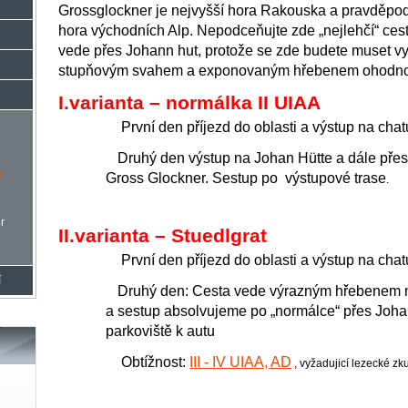
Grossglockner
je
nejvyšší hora
Rakouska a pravděpod
hora východních Alp. Nepodceňujte zde „nejlehčí“ cest
vede přes Johann hut, protože se zde budete muset vy
stupňovým svahem a exponovaným hřebenem ohod
I.varianta – normálka II UIAA
-
První den příjezd do oblasti a výstup na chat
Druhý
den výstup na Johan Hütte a dále přes
-
r
Gross Glockner. Sestup po výstupové trase
.
r
II.varianta – Stuedlgrat
-
První den příjezd do oblasti a výstup na chat
í
Druhý den:
Cesta vede výrazným hřebenem n
-
a sestup absolvujeme po „normálce“ přes Joha
parkoviště k autu
- Obtížnost:
III - IV UIAA, AD
, vyžadujicí lezecké zk