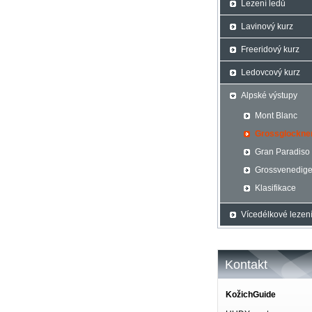
Lezení ledů
Lavinový kurz
Freeridový kurz
Ledovcový kurz
Alpské výstupy
Mont Blanc
Grossglockne
Gran Paradiso
Grossvenedige
Klasifikace
Vícedélkové lezen
Kontakt
KožichGuide