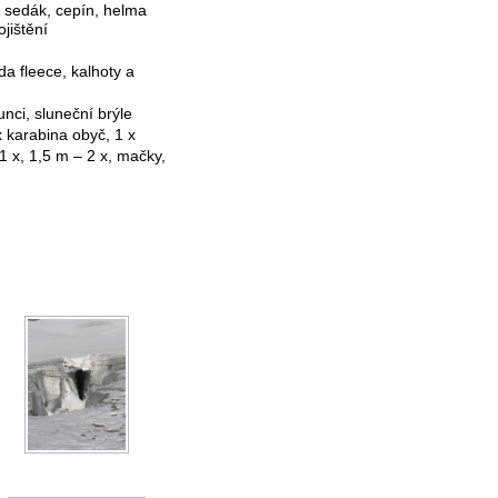
, sedák, cepín, helma
jištění
da fleece, kalhoty a
unci, sluneční brýle
 karabina obyč, 1 x
 x, 1,5 m – 2 x, mačky,