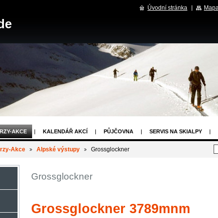
Úvodní stránka
Mapa
de
RZY-AKCE
KALENDÁŘ AKCÍ
PŮJČOVNA
SERVIS NA SKIALPY
E
ODKAZY
OBCHODNÍ PODMÍNKY
rzy-Akce
Alpské výstupy
Grossglockner
Grossglockner
Grossglockner 3789mnm