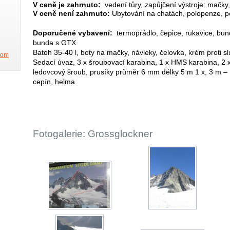
V ceně je zahrnuto:
vedení tůry, zapůjčení výstroje: mačky
V ceně není zahrnuto:
Ubytování na chatách, polopenze, po
Doporučené vybavení:
termoprádlo, čepice, rukavice, bun
bunda s GTX
Batoh 35-40 l, boty na mačky, návleky, čelovka, krém proti sl
.com
Sedací úvaz, 3 x šroubovací karabina, 1 x HMS karabina, 2 x
ledovcový šroub, prusíky průměr 6 mm délky 5 m 1 x, 3 m – 1
cepín, helma
Fotogalerie: Grossglockner