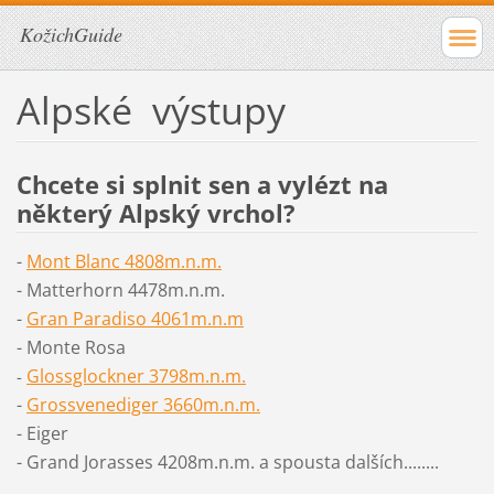
KožichGuide
Alpské výstupy
Chcete si splnit sen a vylézt na
některý Alpský vrchol?
-
Mont Blanc 4808m.n.m.
- Matterhorn 4478m.n.m.
-
Gran Paradiso 4061m.n.m
- Monte Rosa
Glossglockner 3798m.n.m.
-
-
Grossvenediger 3660m.n.m.
- Eiger
- Grand Jorasses 4208m.n.m. a spousta dalších........