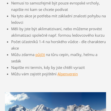
Nemusí to samozřejmě být pouze evropské vrcholy,
napište mi kam se chcete podívat
Na tyto akce je potřeba mít základní znalosti pohybu na
ledovci
Měli by jste být aklimatizivaní, nebo můžeme provést
aklimatizaci společně např. formou ledovcového kurzu
Počet účastníků 1-4 na horského vůdce - dle charakteru
akce
Můžu zdarma
půjčit
na tůru cepín, mačky, helmu a
sedák
Napište mi termín, kdy by jste chtěli vyrazit
Můžu vám zajistit pojištění
Alpenverein