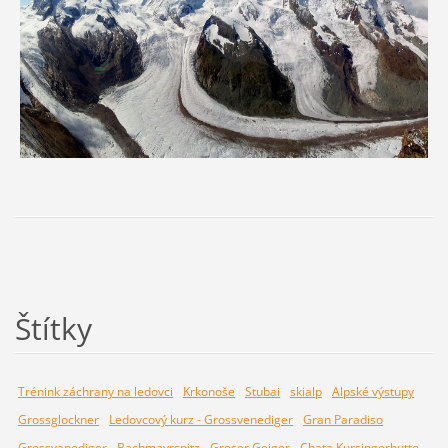
Štítky
Trénink záchrany na ledovci
Krkonoše
Stubai
skialp
Alpské výstupy
Grossglockner
Ledovcový kurz - Grossvenediger
Gran Paradiso
Grossvanediger
Bachmayrspitz
Groser Geiger
Chata Kursingerhutte