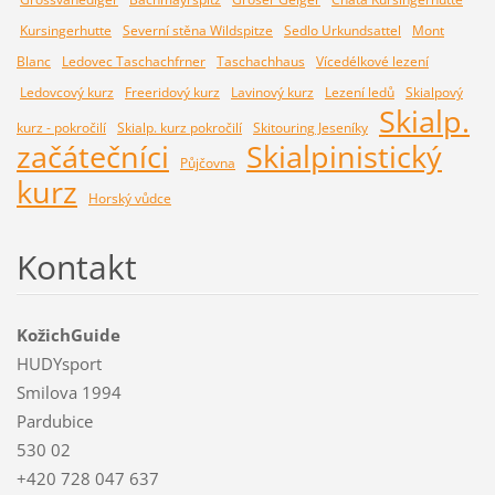
Kursingerhutte
Severní stěna Wildspitze
Sedlo Urkundsattel
Mont
Blanc
Ledovec Taschachfrner
Taschachhaus
Vícedélkové lezení
Ledovcový kurz
Freeridový kurz
Lavinový kurz
Lezení ledů
Skialpový
Skialp.
kurz - pokročilí
Skialp. kurz pokročilí
Skitouring Jeseníky
začátečníci
Skialpinistický
Půjčovna
kurz
Horský vůdce
Kontakt
KožichGuide
HUDYsport
Smilova 1994
Pardubice
530 02
+420 728 047 637