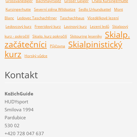
Grossvanediger
Bachmayrspitz
Groser Geiger
Chata Kursingerhutte
Kursingerhutte
Severní stěna Wildspitze
Sedlo Urkundsattel
Mont
Blanc
Ledovec Taschachfrner
Taschachhaus
Vícedélkové lezení
Ledovcový kurz
Freeridový kurz
Lavinový kurz
Lezení ledů
Skialpový
Skialp.
kurz - pokročilí
Skialp. kurz pokročilí
Skitouring Jeseníky
začátečníci
Skialpinistický
Půjčovna
kurz
Horský vůdce
Kontakt
KožichGuide
HUDYsport
Smilova 1994
Pardubice
530 02
+420 728 047 637